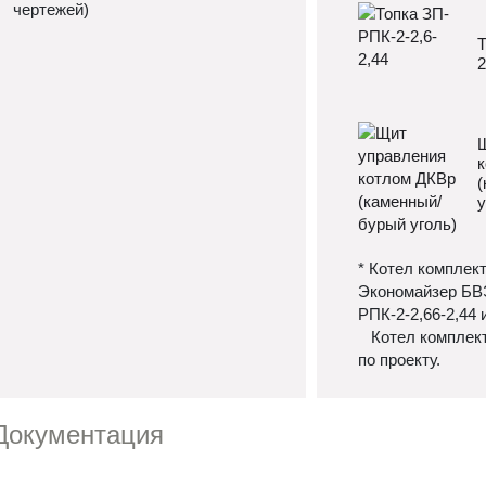
чертежей)
Т
2
Щ
к
(
у
* Котел комплек
Экономайзер БВЭ
РПК-2-2,66-2,44 
Котел комплект
по проекту.
Документация