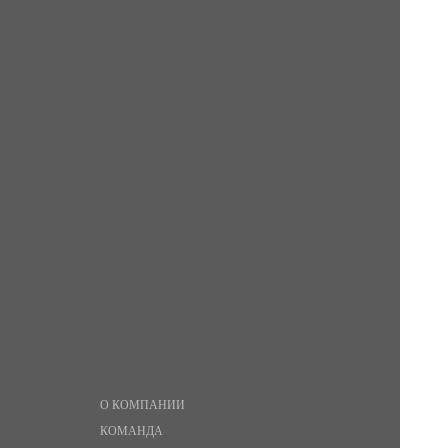
Запасные части тягодутьевых машин
Запасные части привода ПТБ-1200
Прочие запчасти
О КОМПАНИИ
КОМАНДА