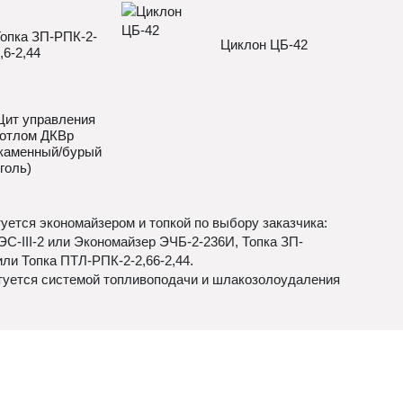
опка ЗП-РПК-2-
Циклон ЦБ-42
,6-2,44
ит управления
отлом ДКВр
каменный/бурый
голь)
туется экономайзером и топкой по выбору заказчика:
С-III-2 или Экономайзер ЭЧБ-2-236И, Топка ЗП-
или Топка ПТЛ-РПК-2-2,66-2,44.
уется системой топливоподачи и шлакозолоудаления