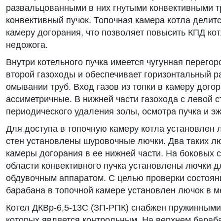
развальцованными в них гнутыми конвективными 
конвективный пучок. Топочная камера котла делитс
камеру догорания, что позволяет повысить КПД кот
недожога.
Внутри котельного пучка имеется чугунная перегор
второй газоходы и обеспечивает горизонтальный ра
омывании труб. Вход газов из топки в камеру догор
ассиметричные. В нижней части газохода с левой
периодического удаления золы, осмотра пучка и эж
Для доступа в топочную камеру котла установлен 
стен установлены шуровочные лючки. Два таких л
камеры догорания в ее нижней части. На боковых с
области конвективного пучка установлены лючки д
обдувочным аппаратом. С целью проверки состоян
барабана в топочной камере установлен лючок в м
Котел ДКВр-6,5-13С (ЗП-РПК) снабжен пружинными
которых является контрольным. На верхнем бараб