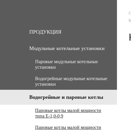
Г
Б
О КОМПАНИИ
ПРОДУКЦИЯ
ПРОДУКЦИЯ
Модульные котельные установки
Паровые модульные котельные
установки
Водогрейные модульные котельные
МКУ паровые угольные с ручной
установки
подачей топлива
МКУ паровые угольные с
МКУ водогрейные угольные с
Водогрейные и паровые котлы
механической подачей топлива
ручной подачей топлива
Паровые котлы малой мощности
Паровые газомазутные модульные
МКУ водогрейные угольные с
типа Е-1,0-0,9
котельные установки
механической подачей топлива
Паровые котлы малой мощности
МКУ паровые мазутные (нефть)