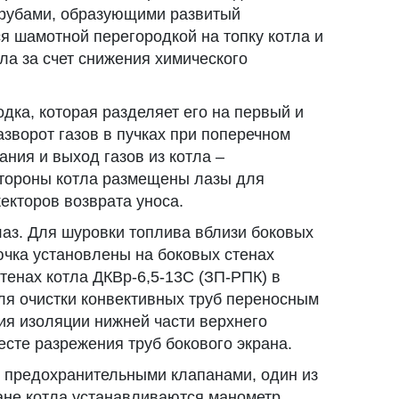
трубами, образующими развитый
я шамотной перегородкой на топку котла и
ла за счет снижения химического
одка, которая разделяет его на первый и
зворот газов в пучках при поперечном
ания и выход газов из котла –
 стороны котла размещены лазы для
екторов возврата уноса.
лаз. Для шуровки топлива вблизи боковых
ючка установлены на боковых стенах
тенах котла ДКВр-6,5-13С (ЗП-РПК) в
ля очистки конвективных труб переносным
ия изоляции нижней части верхнего
есте разрежения труб бокового экрана.
 предохранительными клапанами, один из
ане котла устанавливаются манометр,